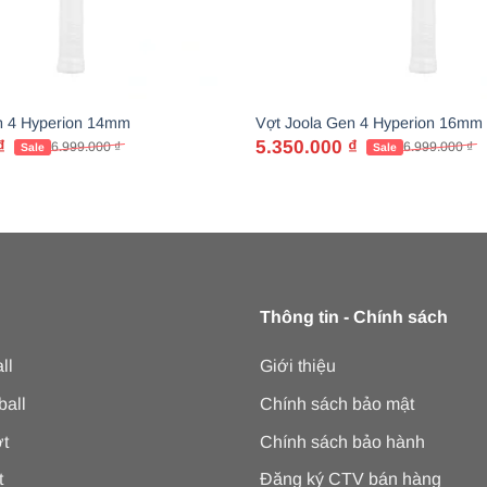
n 4 Hyperion 14mm
Vợt Joola Gen 4 Hyperion 16mm
₫
5.350.000
₫
6.999.000
₫
6.999.000
₫
Giá
Giá
gốc
hiện
là:
tại
6.999.000 ₫.
là:
5.350.000 ₫.
Thông tin - Chính sách
ll
Giới thiệu
ball
Chính sách bảo mật
t
Chính sách bảo hành
t
Đăng ký CTV bán hàng