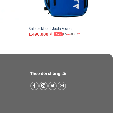
Balo pickleball Joola Vision II
1.490.000
₫
1.550.000
₫
Giá
Giá
gốc
hiện
là:
tại
1.550.000 ₫.
là:
1.490.000 ₫.
Theo dõi chúng tôi