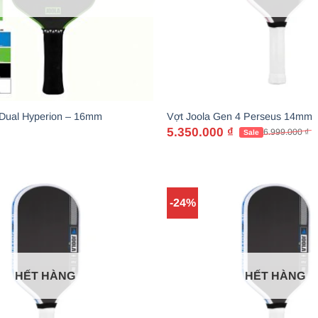
 Dual Hyperion – 16mm
Vợt Joola Gen 4 Perseus 14mm
5.350.000
₫
6.999.000
₫
Giá
Giá
gốc
hiện
là:
tại
6.999.000 ₫.
là:
5.350.000 ₫.
-24%
HẾT HÀNG
HẾT HÀNG