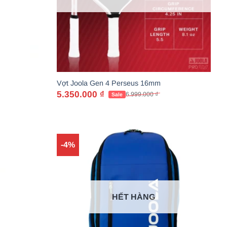
Vợt Joola Gen 4 Perseus 16mm
5.350.000
₫
6.999.000
₫
Giá
Giá
gốc
hiện
là:
tại
6.999.000 ₫.
là:
5.350.000 ₫.
-4%
HẾT HÀNG