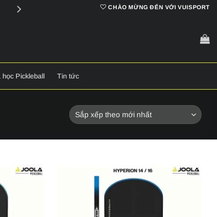
Cam kết
chính hãng 100%
CHÀO MỪNG ĐẾN VỚI VUISPORT
 học Pickleball
Tin tức