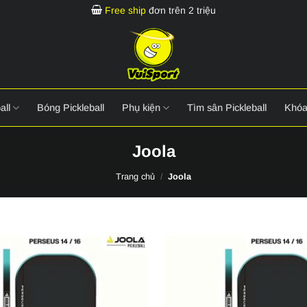
Free ship
đơn trên 2 triệu
all
Bóng Pickleball
Phụ kiện
Tìm sân Pickleball
Khóa
Joola
Trang chủ
/
Joola