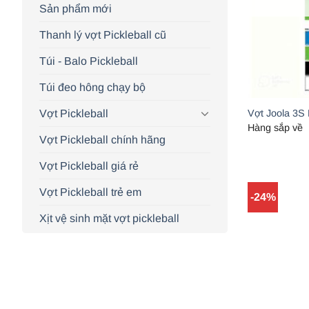
Sản phẩm mới
Thanh lý vợt Pickleball cũ
Túi - Balo Pickleball
Túi đeo hông chạy bộ
Vợt Pickleball
Vợt Joola 3S
Hàng sắp về
Vợt Pickleball chính hãng
Vợt Pickleball giá rẻ
Vợt Pickleball trẻ em
-24%
Xịt vệ sinh mặt vợt pickleball