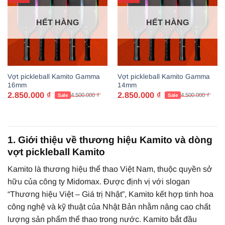
HẾT HÀNG
HẾT HÀNG
Vợt pickleball Kamito Gamma
Vợt pickleball Kamito Gamma
16mm
14mm
2.850.000
₫
2.850.000
₫
4.500.000
₫
4.500.000
₫
Giá
Giá
Giá
Giá
gốc
hiện
gốc
hiện
là:
tại
là:
tại
4.500.000 ₫.
là:
4.500.000 ₫.
là:
2.850.000 ₫.
2.850.000 ₫.
1. Giới thiệu về thương hiệu Kamito và dòng
vợt pickleball Kamito
Kamito là thương hiệu thể thao Việt Nam, thuộc quyền sở
hữu của công ty Midomax. Được định vị với slogan
“Thương hiệu Việt – Giá trị Nhật”, Kamito kết hợp tinh hoa
công nghệ và kỹ thuật của Nhật Bản nhằm nâng cao chất
lượng sản phẩm thể thao trong nước. Kamito bắt đầu