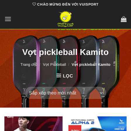
Bỏ
CHÀO MỪNG ĐẾN VỚI VUISPORT
qua
nội
dung
Vợt pickleball Kamito
Trang chủ
/
Vợt Pickleball
/
Vợt pickleball Kamito
LỌC