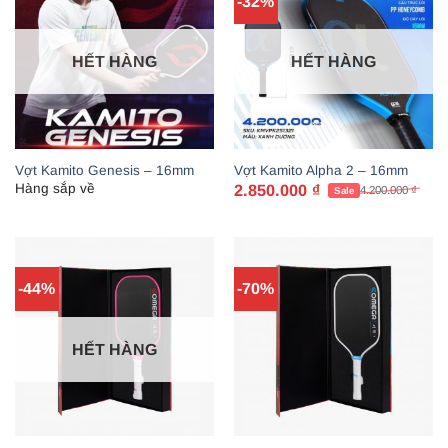
-32%
HẾT HÀNG
HẾT HÀNG
Vợt Kamito Genesis – 16mm
Vợt Kamito Alpha 2 – 16mm
Hàng sắp về
2.850.000
₫
4.200.000
₫
Giá
Giá
gốc
hiện
là:
tại
4.200.000 ₫.
là:
2.850.000 ₫.
-44%
-70%
HẾT HÀNG