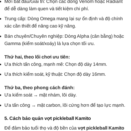
Mới bắt đầu/Giải trí: Chọn các dòng Venom hoặc Radiant
để dễ dàng làm quen và tiết kiệm chi phí.
Trung cấp: Dòng Omega mang lại sự ổn định và độ chính
xác cần thiết để nâng cao kỹ năng.
Bán chuyên/Chuyên nghiệp: Dòng Alpha (cân bằng) hoặc
Gamma (kiểm soát/xoáy) là lựa chọn tối ưu.
Thứ hai, theo lối chơi ưu tiên:
Ưa thích tấn công, mạnh mẽ: Chọn độ dày 14mm.
Ưa thích kiểm soát, kỹ thuật: Chọn độ dày 16mm.
Thứ ba, theo phong cách đánh:
Ưa kiểm soát → mặt nhám, lõi dày.
Ưa tấn công → mặt carbon, lõi cứng hơn để tạo lực mạnh.
5. Cách bảo quản vợt pickleball Kamito
Để đảm bảo tuổi thọ và độ bền của
vợt pickleball Kamito