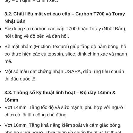
tay – ổn định – chính xác.
3.2. Chất liệu mặt vợt cao cấp – Carbon T700 và Toray
Nhật Bản
Sử dụng sợi carbon cao cấp T700 hoặc Toray (Nhật Bản),
nổi tiếng về độ bền và đàn hồi.
Bề mặt nhám (Friction Texture) giúp tăng độ bám bóng, hỗ
trợ thực hiện các cú topspin, slice, dink chính xác và mạnh
mẽ.
Một số mẫu đạt chứng nhận USAPA, đáp ứng tiêu chuẩn
thi đấu quốc tế.
3.3. Thông số kỹ thuật linh hoạt – Độ dày 14mm &
16mm
Vợt 14mm: Tăng tốc độ và sức mạnh, phù hợp với người
chơi có lối tấn công chủ động.
Vợt 16mm: Tăng khả năng kiểm soát và cảm giác bóng,
phù hợp với người chơi thiên về chiến thuật và kỹ thuật.