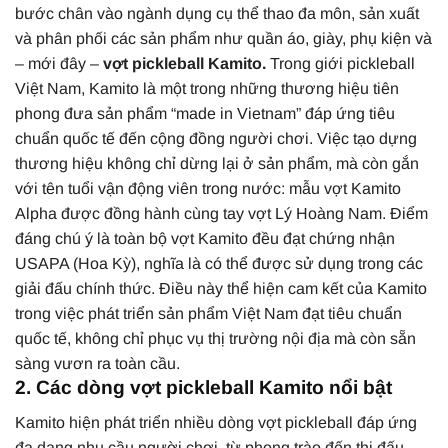
bước chân vào ngành dụng cụ thể thao đa môn, sản xuất
và phân phối các sản phẩm như quần áo, giày, phụ kiện và
– mới đây –
vợt pickleball Kamito.
Trong giới pickleball
Việt Nam, Kamito là một trong những thương hiệu tiên
phong đưa sản phẩm “made in Vietnam” đáp ứng tiêu
chuẩn quốc tế đến cộng đồng người chơi. Việc tạo dựng
thương hiệu không chỉ dừng lại ở sản phẩm, mà còn gắn
với tên tuổi vận động viên trong nước: mẫu vợt Kamito
Alpha được đồng hành cùng tay vợt Lý Hoàng Nam. Điểm
đáng chú ý là toàn bộ vợt Kamito đều đạt chứng nhận
USAPA (Hoa Kỳ), nghĩa là có thể được sử dụng trong các
giải đấu chính thức. Điều này thể hiện cam kết của Kamito
trong việc phát triển sản phẩm Việt Nam đạt tiêu chuẩn
quốc tế, không chỉ phục vụ thị trường nội địa mà còn sẵn
sàng vươn ra toàn cầu.
2. Các dòng vợt pickleball Kamito nổi bật
Kamito hiện phát triển nhiều dòng vợt pickleball đáp ứng
đa dạng nhu cầu người chơi, từ phong trào đến thi đấu