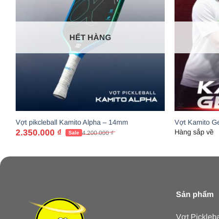
HẾT HÀNG
Vợt pikcleball Kamito Alpha – 14mm
Vợt Kamito G
2.350.000
₫
Hàng sắp về
4.200.000
₫
Giá
Giá
gốc
hiện
là:
tại
4.200.000 ₫.
là:
2.350.000 ₫.
Sản phẩm
Vợt Pickleba