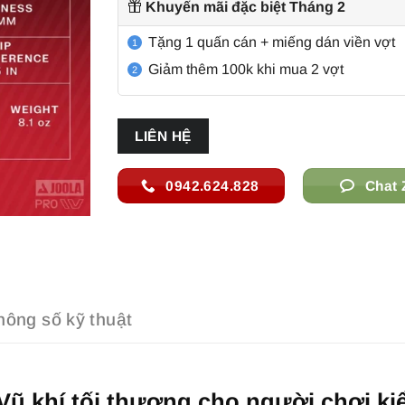
Khuyến mãi đặc biệt Tháng 2
6.999.000 ₫.
là:
5.350.000 ₫.
Tặng 1 quấn cán + miếng dán viền vợt
1
Giảm thêm 100k khi mua 2 vợt
2
LIÊN HỆ
0942.624.828
Chat 
hông số kỹ thuật
Vũ khí tối thượng cho người chơi ki