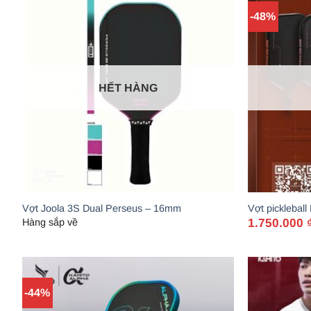
-48%
HẾT HÀNG
Vợt Joola 3S Dual Perseus – 16mm
Vợt pickleball
1.750.000
Hàng sắp về
Giá
Giá
gốc
hiện
là:
tại
3.350.000 ₫.
là:
1.750.000 ₫.
-44%