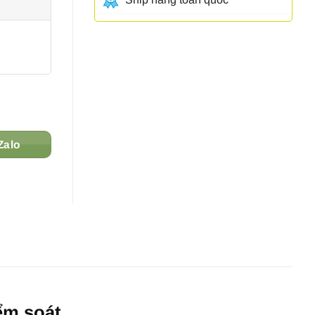
Zalo
ểm soát