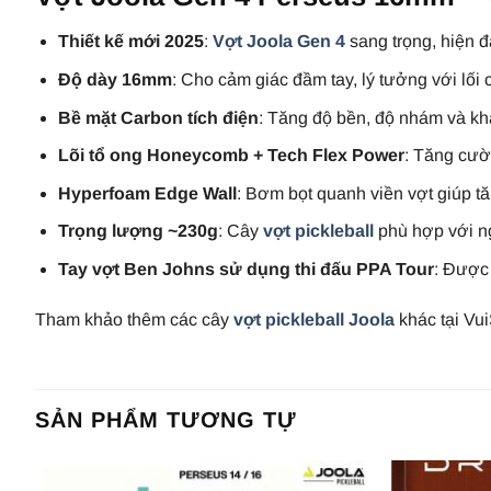
Thiết kế mới 2025
:
Vợt Joola Gen 4
sang trọng, hiện 
Độ dày 16mm
: Cho cảm giác đầm tay, lý tưởng với lối 
Bề mặt Carbon tích điện
: Tăng độ bền, độ nhám và khả
Lõi tổ ong Honeycomb + Tech Flex Power
: Tăng cườ
Hyperfoam Edge Wall
: Bơm bọt quanh viền vợt giúp tă
Trọng lượng ~230g
: Cây
vợt pickleball
phù hợp với ng
Tay vợt Ben Johns sử dụng thi đấu PPA Tour
: Được
Tham khảo thêm các cây
vợt pickleball Joola
khác tại Vui
SẢN PHẨM TƯƠNG TỰ