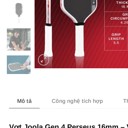
Mô tả
Công nghệ tích hợp
T
Vợt Joola Gen 4 Perseus 16mm – 