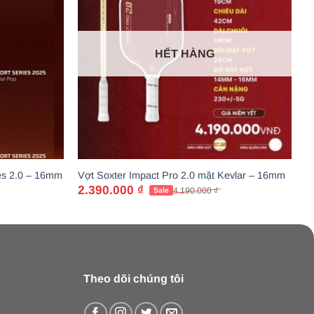
HẾT HÀNG
ies 2.0 – 16mm
Vợt Soxter Impact Pro 2.0 mặt Kevlar – 16mm
2.390.000
₫
4.190.000
₫
Giá
Giá
gốc
hiện
là:
tại
4.190.000 ₫.
là:
2.390.000 ₫.
Theo dõi chúng tôi