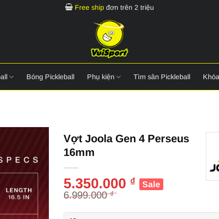
Free ship
đơn trên 2 triệu
all
Bóng Pickleball
Phụ kiện
Tìm sân Pickleball
Khóa
Vợt Joola Gen 4 Perseus
16mm
5.350.000
₫
Giá
Giá
6.999.000
₫
gốc
hiện
là:
tại