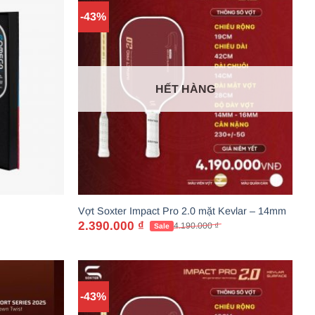
-43%
HẾT HÀNG
Vợt Soxter Impact Pro 2.0 mặt Kevlar – 14mm
2.390.000
₫
4.190.000
₫
Giá
Giá
gốc
hiện
là:
tại
4.190.000 ₫.
là:
2.390.000 ₫.
-43%