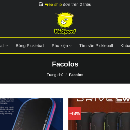
Free ship
đơn trên 2 triệu
all
Bóng Pickleball
Phụ kiện
Tìm sân Pickleball
Khóa
Facolos
Trang chủ
/
Facolos
-48%