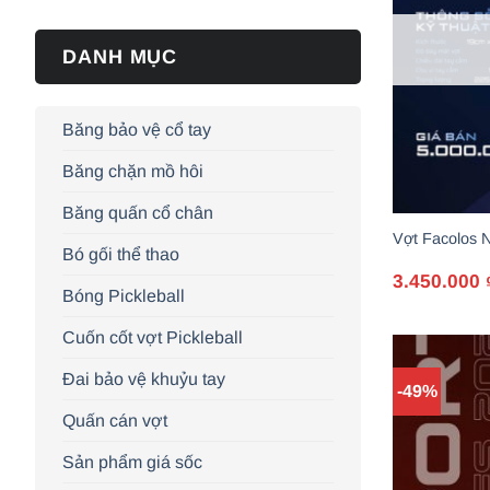
DANH MỤC
Băng bảo vệ cổ tay
Băng chặn mồ hôi
Băng quấn cổ chân
Vợt Facolos 
Bó gối thể thao
3.450.000
Giá
Giá
Bóng Pickleball
gốc
hiện
là:
tại
5.000.000 ₫.
là:
Cuốn cốt vợt Pickleball
3.450.000 ₫.
Đai bảo vệ khuỷu tay
-49%
Quấn cán vợt
Sản phẩm giá sốc