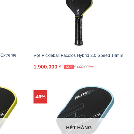
0 Extreme
Vợt Pickleball Facolos Hybrid 2.0 Speed 14mm
1.900.000
₫
5.000.000
₫
Giá
Giá
gốc
hiện
là:
tại
5.000.000 ₫.
là:
1.900.000 ₫.
-46%
HẾT HÀNG