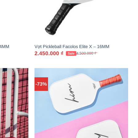
 14MM
Vợt Pickleball Facolos Elite X – 16MM
2.450.000
₫
4.500.000
₫
Giá
Giá
gốc
hiện
là:
tại
4.500.000 ₫.
là:
2.450.000 ₫.
-73%