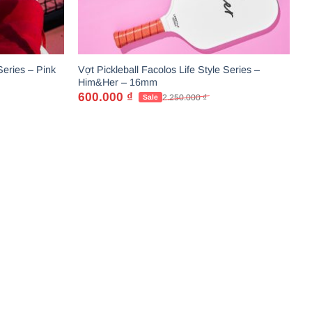
Series – Pink
Vợt Pickleball Facolos Life Style Series –
Him&Her – 16mm
600.000
₫
2.250.000
₫
Giá
Giá
gốc
hiện
là:
tại
2.250.000 ₫.
là:
600.000 ₫.