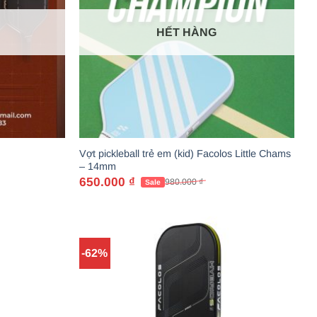
HẾT HÀNG
Vợt pickleball trẻ em (kid) Facolos Little Chams
– 14mm
650.000
₫
980.000
₫
Giá
Giá
gốc
hiện
là:
tại
980.000 ₫.
là:
650.000 ₫.
-62%