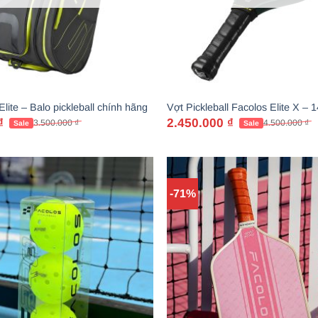
lite – Balo pickleball chính hãng
Vợt Pickleball Facolos Elite X –
₫
2.450.000
₫
3.500.000
₫
4.500.000
₫
Giá
Giá
gốc
hiện
là:
tại
4.500.000 ₫.
là:
2.450.000 ₫.
-71%