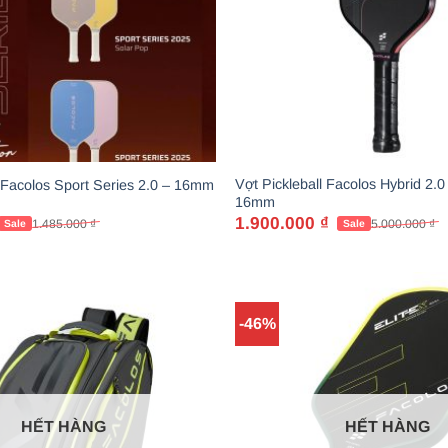
Vợt Pickleball Facolos Hybrid 2.
l Facolos Sport Series 2.0 – 16mm
16mm
1.900.000
₫
1.485.000
₫
5.000.000
₫
Giá
Giá
gốc
hiện
là:
tại
5.000.000 ₫.
là:
1.900.000 ₫.
-46%
HẾT HÀNG
HẾT HÀNG