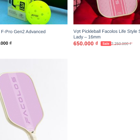
Vợt Pickleball Facolos Life Style 
 F-Pro Gen2 Advanced
Lady – 16mm
650.000
₫
.000
₫
2.250.000
₫
Giá
Giá
gốc
hiện
là:
tại
2.250.000 ₫.
là:
650.000 ₫.