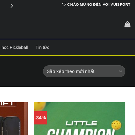
Cam kết
chính hãng 100%
CHÀO MỪNG ĐẾN VỚI VUISPORT
 học Pickleball
Tin tức
-34%