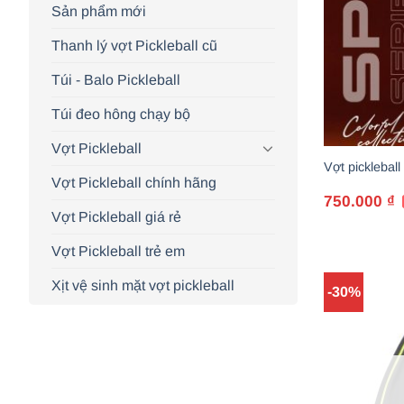
Sản phẩm mới
Thanh lý vợt Pickleball cũ
Túi - Balo Pickleball
Túi đeo hông chạy bộ
Vợt Pickleball
Vợt picklebal
Vợt Pickleball chính hãng
750.000
₫
Giá
Giá
Vợt Pickleball giá rẻ
gốc
hiện
là:
tại
1.485.000 ₫.
là:
Vợt Pickleball trẻ em
750.000 ₫.
Xịt vệ sinh mặt vợt pickleball
-30%