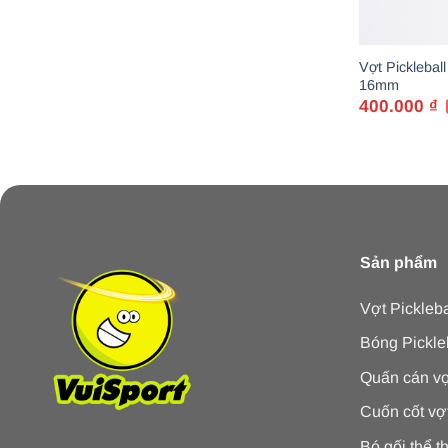
Vợt Picklebal
16mm
400.000
₫
Giá
Giá
gốc
hiện
là:
tại
1.350.000 ₫.
là:
400.000 ₫.
Sản phẩm
Vợt Pickleba
Bóng Pickle
Quấn cán vợ
Cuốn cốt vợ
Bó gối thể t