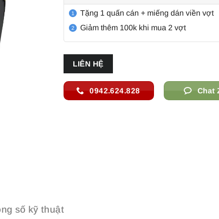
3.500.000 ₫.
là:
Tặng 1 quấn cán + miếng dán viền vợt
2.450.000 ₫.
1
Giảm thêm 100k khi mua 2 vợt
2
LIÊN HỆ
0942.624.828
Chat 
ng số kỹ thuật