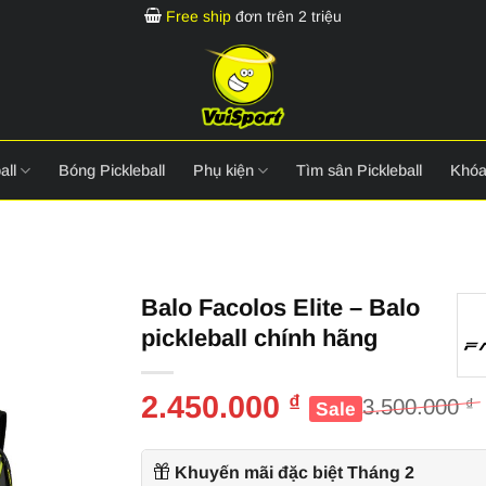
Free ship
đơn trên 2 triệu
all
Bóng Pickleball
Phụ kiện
Tìm sân Pickleball
Khóa
Balo Facolos Elite – Balo
pickleball chính hãng
2.450.000
₫
3.500.000
₫
Giá
Giá
gốc
hiện
là:
tại
Khuyến mãi đặc biệt Tháng 2