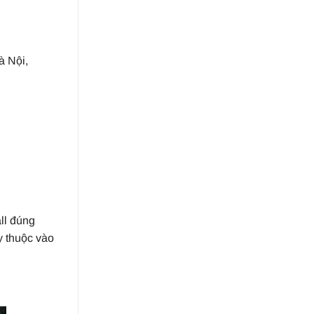
à Nội,
ll đúng
y thuộc vào