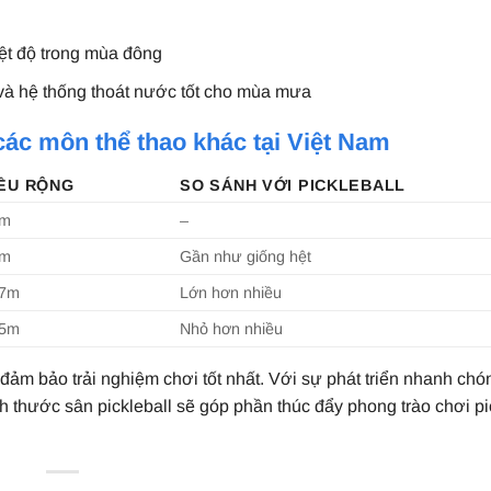
ệt độ trong mùa đông
 và hệ thống thoát nước tốt cho mùa mưa
 các môn thể thao khác tại Việt Nam
ỀU RỘNG
SO SÁNH VỚI PICKLEBALL
0m
–
0m
Gần như giống hệt
97m
Lớn hơn nhiều
25m
Nhỏ hơn nhiều
 đảm bảo trải nghiệm chơi tốt nhất. Với sự phát triển nhanh ch
ch thước sân pickleball sẽ góp phần thúc đẩy phong trào chơi pi