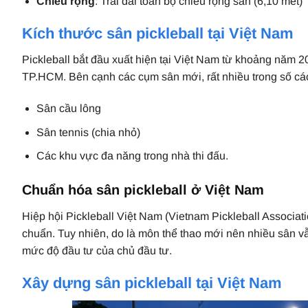
Chiều rộng
: Trải dài toàn bộ chiều rộng sân (6,10 mét)
Kích thước sân pickleball tại Việt Nam
Pickleball bắt đầu xuất hiện tại Việt Nam từ khoảng năm 2
TP.HCM. Bên cạnh các cụm sân mới, rất nhiều trong số các
Sân cầu lông
Sân tennis (chia nhỏ)
Các khu vực đa năng trong nhà thi đấu.
Chuẩn hóa sân pickleball ở Việt Nam
Hiệp hội Pickleball Việt Nam (Vietnam Pickleball Associat
chuẩn. Tuy nhiên, do là môn thể thao mới nên nhiều sân vẫ
mức độ đầu tư của chủ đầu tư.
Xây dựng sân pickleball tại Việt Nam