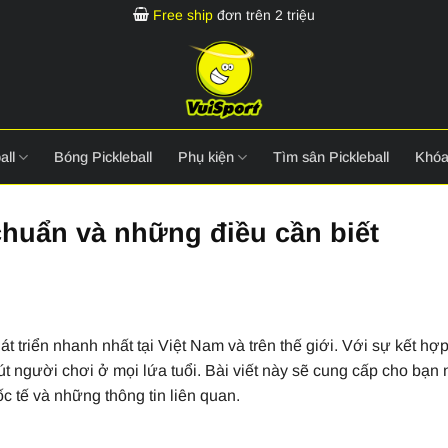
Free ship
đơn trên 2 triệu
all
Bóng Pickleball
Phụ kiện
Tìm sân Pickleball
Khóa
 chuẩn và những điều cần biết
t triển nhanh nhất tại Việt Nam và trên thế giới. Với sự kết hợ
út người chơi ở mọi lứa tuổi. Bài viết này sẽ cung cấp cho bạn
 tế và những thông tin liên quan.