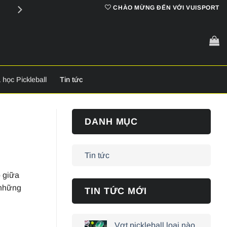
Cam kết
chính hãng 100%
CHÀO MỪNG ĐẾN VỚI VUISPORT
 học Pickleball
Tin tức
DANH MỤC
Tin tức
p giữa
 những
TIN TỨC MỚI
Vợt pickleball loại nào