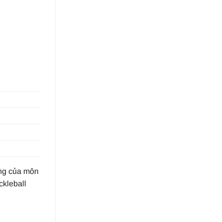
óng của môn
ckleball