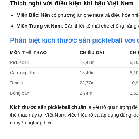
Thích nghi với điều kiện khí hậu Việt Nam
Miền Bắc
: Nên có phương án che mưa và điều hòa nhi
Miền Trung và Nam
: Cần thiết kế mái che chống nắng
Phân biệt kích thước sân pickleball với
MÔN THỂ THAO
CHIỀU DÀI
CHI
Pickleball
13,41m
6,1
Cầu lông đôi
13,40m
6,1
Tennis
23,77m
10,
Bóng bàn
2,74m
1,5
Kích thước sân pickleball chuẩn
là yếu tố quan trọng để
thể thao này tại Việt Nam, việc hiểu rõ và áp dụng đúng kí
chuyên nghiệp hơn.