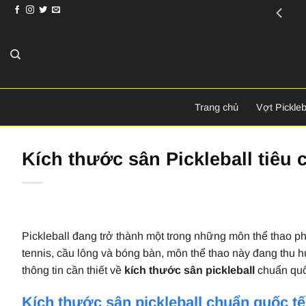
Bỏ
VuiSport
-
Thể thao phải vui
qua
nội
dung
Trang chủ
Vợt Pickleb
Kích thước sân Pickleball tiêu
Pickleball đang trở thành một trong những môn thể thao phá
tennis, cầu lông và bóng bàn, môn thể thao này đang thu h
thông tin cần thiết về
kích thước sân pickleball
chuẩn quốc
Kích thước sân pickleball chuẩn quốc tế