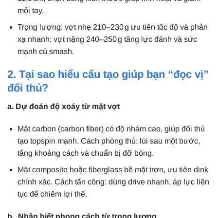
mỏi tay.
Trọng lượng: vợt nhẹ 210–230 g ưu tiên tốc độ và phản
xạ nhanh; vợt nặng 240–250 g tăng lực đánh và sức
mạnh cú smash.
2. Tại sao hiểu cấu tạo giúp bạn “đọc vị”
đối thủ?
a. Dự đoán độ xoáy từ mặt vợt
Mặt carbon (carbon fiber) có độ nhám cao, giúp đối thủ
tạo topspin mạnh. Cách phòng thủ: lùi sau một bước,
tăng khoảng cách và chuẩn bị đỡ bóng.
Mặt composite hoặc fiberglass bề mặt trơn, ưu tiên dink
chính xác. Cách tấn công: dùng drive nhanh, áp lực liên
tục để chiếm lợi thế.
b. Nhận biết phong cách từ trọng lượng