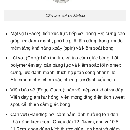
Cấu tạo vợt pickleball
Mặt vợt (Face): tiếp xúc trực tiếp với bóng. Độ cứng cao
giúp lực đánh mạnh, phù hợp lối tấn công, trong khi độ
mềm tăng khả năng xoáy (spin) và kiểm soát bóng.
Lõi vợt (Core): hấp thụ lực và tạo cảm giác bóng. Lõi
polymer êm tay, cân bằng lực và kiểm soát; lõi Nomex
cứng, lực đánh mạnh, thích hợp tấn công nhanh; lõi
Aluminum nhẹ, chính xác nhưng lực đánh yếu hơn.
Viền bảo vệ (Edge Guard): bảo vệ mép vợt khỏi va đập.
Viền dày giảm hư hỏng, viền mỏng tăng diện tích sweet
spot, cải thiện cảm giác bóng.
Cán vợt (Handle): nơi cầm nắm, ảnh hưởng lớn đến
khả năng kiểm soát. Chiều dài 12–14 cm, chu vi 10,5–
11,5 cm, chọn đúng kích thước giúp linh hoạt và giảm