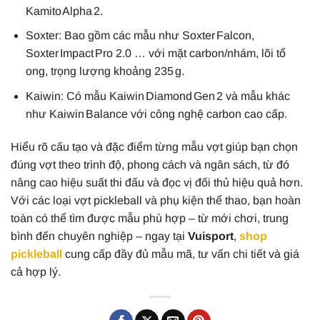
Kamito Alpha 2.
Soxter: Bao gồm các mẫu như Soxter Falcon,
Soxter Impact Pro 2.0 … với mặt carbon/nhám, lõi tổ
ong, trọng lượng khoảng 235 g.
Kaiwin: Có mẫu Kaiwin Diamond Gen 2 và mẫu khác
như Kaiwin Balance với công nghệ carbon cao cấp.
Hiểu rõ cấu tạo và đặc điểm từng mẫu vợt giúp bạn chọn
đúng vợt theo trình độ, phong cách và ngân sách, từ đó
nâng cao hiệu suất thi đấu và đọc vị đối thủ hiệu quả hơn.
Với các loại vợt pickleball và phụ kiện thể thao, bạn hoàn
toàn có thể tìm được mẫu phù hợp – từ mới chơi, trung
bình đến chuyên nghiệp – ngay tại
Vuisport
,
shop
pickleball
cung cấp đầy đủ mẫu mã, tư vấn chi tiết và giá
cả hợp lý.