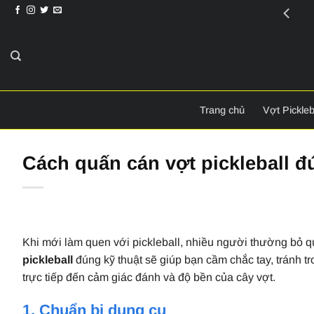
Bỏ
VuiSport
-
Thể thao phải vui
qua
nội
dung
Trang chủ
Vợt Pickleb
Cách quấn cán vợt pickleball đ
Khi mới làm quen với pickleball, nhiều người thường bỏ qu
pickleball
đúng kỹ thuật sẽ giúp bạn cầm chắc tay, tránh t
trực tiếp đến cảm giác đánh và độ bền của cây vợt.
1. Chuẩn bị dụng cụ