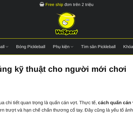
Free ship
đơn trên 2 triệu
all
Bóng Pickleball
Phụ kiện
Tìm sân Pickleball
Khóa
úng kỹ thuật cho người mới chơi
a chi tiết quan trọng là quấn cán vợt. Thực tế,
cách quấn cán 
rơn trượt và hạn chế chấn thương cổ tay. Đây cũng là yếu tố ả