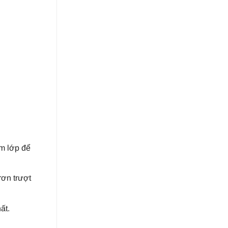
êm lớp để
rơn trượt
ất.