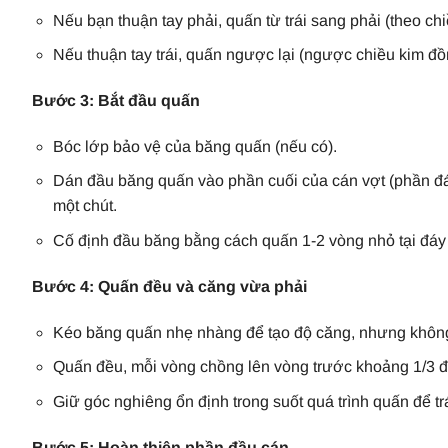
Nếu bạn thuận tay phải, quấn từ trái sang phải (theo ch
Nếu thuận tay trái, quấn ngược lại (ngược chiều kim đồ
Bước 3: Bắt đầu quấn
Bóc lớp bảo vệ của băng quấn (nếu có).
Dán đầu băng quấn vào phần cuối của cán vợt (phần đ
một chút.
Cố định đầu băng bằng cách quấn 1-2 vòng nhỏ tại đáy
Bước 4: Quấn đều và căng vừa phải
Kéo băng quấn nhẹ nhàng để tạo độ căng, nhưng không
Quấn đều, mỗi vòng chồng lên vòng trước khoảng 1/3 đế
Giữ góc nghiêng ổn định trong suốt quá trình quấn để t
Bước 5: Hoàn thiện phần đầu cán