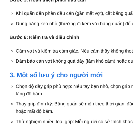
Khi quấn đến phần đầu cán (gần mặt vợt), cắt băng qu
Dùng băng keo nhỏ (thường đi kèm với băng quấn) để c
Bước 6: Kiểm tra và điều chỉnh
Cầm vợt và kiểm tra cảm giác. Nếu cảm thấy không thoải
Đảm bảo cán vợt không quá dày (làm khó cầm) hoặc qu
3. Một số lưu ý cho người mới
Chọn độ dày grip phù hợp: Nếu tay bạn nhỏ, chọn grip
tăng độ bám.
Thay grip định kỳ: Băng quấn sẽ mòn theo thời gian, đặ
hoặc mất độ bám.
Thử nghiệm nhiều loại grip: Mỗi người có sở thích khác 