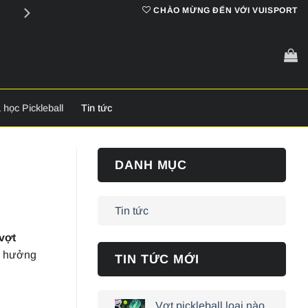
Cam kết
chính hãng 100%
CHÀO MỪNG ĐẾN VỚI VUISPORT
 học Pickleball
Tin tức
DANH MỤC
Tin tức
vợt
nh hưởng
TIN TỨC MỚI
Vợt pickleball loại nào